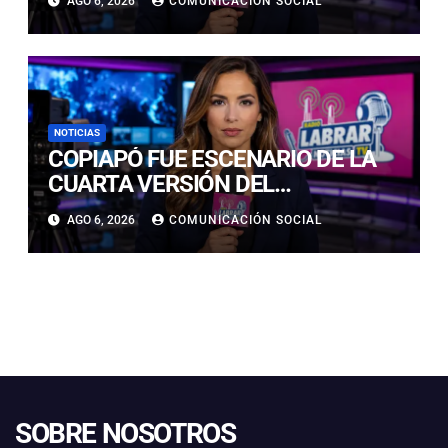
AGO 6, 2026
COMUNICACIÓN SOCIAL
EN CALLE LUIS FLORES CON JULIO
PRADO
NOTICIAS
COPIAPÓ FUE ESCENARIO DE LA
CUARTA VERSIÓN DEL
CAMPEONATO REGIONAL DE
AGO 6, 2026
COMUNICACIÓN SOCIAL
BANDAS DE GUERRA
ESTUDIANTILES
SOBRE NOSOTROS