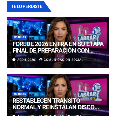
TE LO PERDISTE
NOTICIAS
FOREDE 2026 ENTRA EN SU ETAPA
FINAL DE PREPARACIÓN CON
NUEVAS TECNOLOGÍAS DE
AGO 6, 2026
COMUNICACIÓN SOCIAL
ACCESO Y OPORTUNIDADES PARA
ATACAMA
NOTICIAS
RESTABLECEN TRÁNSITO
NORMAL Y REINSTALAN DISCO
“PARE” TRAS AVANCE DE OBRAS