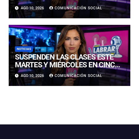
POR INTENSAS PRECIPITACIONES
AGO 10, 2026
COMUNICACIÓN SOCIAL
NOTICIAS
SUSPENDEN LAS CLASES ESTE
MARTES Y MIÉRCOLES EN CINCO
COMUNAS DE LAS PROVINCIAS
AGO 10, 2026
COMUNICACIÓN SOCIAL
DE COPIAPÓ Y CHAÑARAL