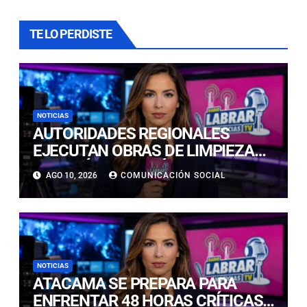
TE LO PERDISTE
NOTICIAS
AUTORIDADES REGIONALES
EJECUTAN OBRAS DE LIMPIEZA
EN EL RÍO COPIAPÓ ANTE LA
AGO 10, 2026
COMUNICACIÓN SOCIAL
LLEGADA DE NUEVO EVENTO
METEOROLÓGICO
NOTICIAS
ATACAMA SE PREPARA PARA
ENFRENTAR 48 HORAS CRÍTICAS