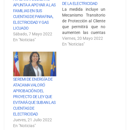
DE LA ELECTRICIDAD
APUNTA A APOYAR A LAS
La medida incluye un
FAMILIAS EN SUS
Mecanismo Transitorio
CUENTAS DE PARAFINA,
de Protección al Cliente
ELECTRICIDAD Y GAS
que permitirá que no
LICUADO
aumenten las cuentas
Sábado, 7 Mayo 2022
de electricidad para el
Viernes, 20 Mayo 2022
En "Noticias"
80% de los clientes
En "Noticias"
residenciales y
pequeños comercios
(con consumos bajo
250 kWh). • Asimismo,
considera un Fondo de
Estabilización y
SEREMI DE ENERGÍA DE
Emergencia de
ATACAMA VALORÓ
US$2.000 millones para
APROBACIÓN DEL
estabilizar las cuentas…
PROYECTO DE LEY QUE
EVITARÁ QUE SUBAN LAS
CUENTAS DE
ELECTRICIDAD
Jueves, 21 Julio 2022
En "Noticias"