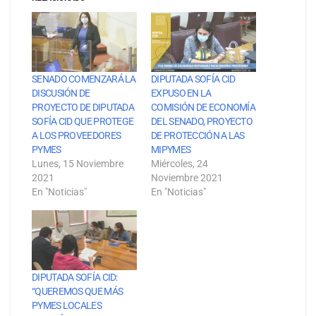
SENADO COMENZARÁ LA
DIPUTADA SOFÍA CID
DISCUSIÓN DE
EXPUSO EN LA
PROYECTO DE DIPUTADA
COMISIÓN DE ECONOMÍA
SOFÍA CID QUE PROTEGE
DEL SENADO, PROYECTO
A LOS PROVEEDORES
DE PROTECCIÓN A LAS
PYMES
MIPYMES
Lunes, 15 Noviembre
Miércoles, 24
2021
Noviembre 2021
En "Noticias"
En "Noticias"
DIPUTADA SOFÍA CID:
“QUEREMOS QUE MÁS
PYMES LOCALES