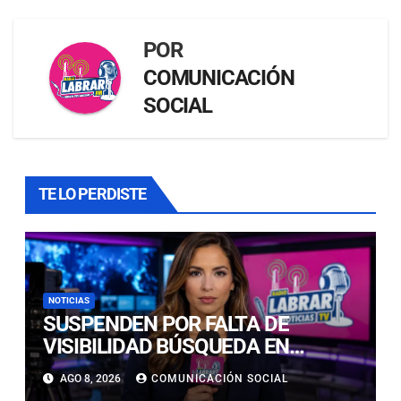
POR
COMUNICACIÓN
SOCIAL
TE LO PERDISTE
NOTICIAS
SUSPENDEN POR FALTA DE
VISIBILIDAD BÚSQUEDA EN
CALDERILLA: OPERATIVO SE
AGO 8, 2026
COMUNICACIÓN SOCIAL
RETOMARÁ ESTE DOMINGO