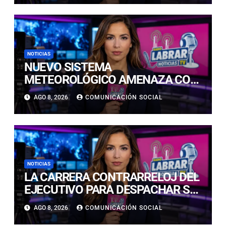
NOTICIAS
NUEVO SISTEMA
METEOROLÓGICO AMENAZA CON
LLUVIAS, NIEVE Y TORMENTAS
AGO 8, 2026
COMUNICACIÓN SOCIAL
ELÉCTRICAS EN ATACAMA
NOTICIAS
LA CARRERA CONTRARRELOJ DEL
EJECUTIVO PARA DESPACHAR SU
AGENDA EN SEGURIDAD ANTES
AGO 8, 2026
COMUNICACIÓN SOCIAL
DE NAVIDAD