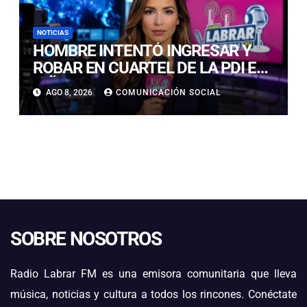
NOTICIAS
HOMBRE INTENTÓ INGRESAR Y
ROBAR EN CUARTEL DE LA PDI EN
VIÑA DEL MAR: DETECTIVES LO
AGO 8, 2026
COMUNICACIÓN SOCIAL
DETUVIERON
SOBRE NOSOTROS
Radio Labrar FM es una emisora comunitaria que lleva
música, noticias y cultura a todos los rincones. Conéctate