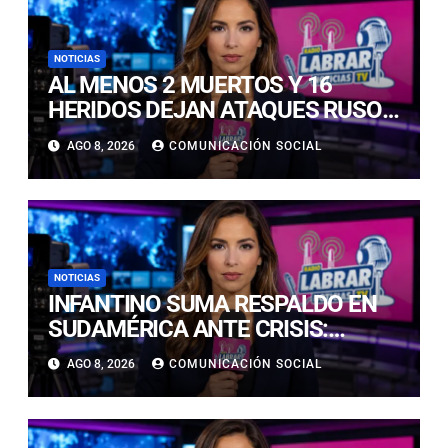
NOTICIAS
AL MENOS 2 MUERTOS Y 16
HERIDOS DEJAN ATAQUES RUSOS
A UCRANIA: UN BOMBARDEO
AGO 8, 2026
COMUNICACIÓN SOCIAL
ALCANZÓ ESTADIO DE FÚTBOL
NOTICIAS
INFANTINO SUMA RESPALDO EN
SUDAMÉRICA ANTE CRISIS:
ECUADOR Y VENEZUELA SE
AGO 8, 2026
COMUNICACIÓN SOCIAL
CUADRAN CON EL SUIZO