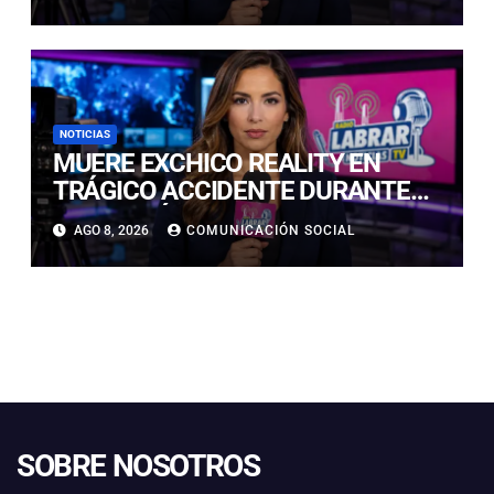
DETUVIERON
NOTICIAS
MUERE EXCHICO REALITY EN
TRÁGICO ACCIDENTE DURANTE
GRABACIÓN DE UN COMERCIAL
AGO 8, 2026
COMUNICACIÓN SOCIAL
EN EUROPA
SOBRE NOSOTROS