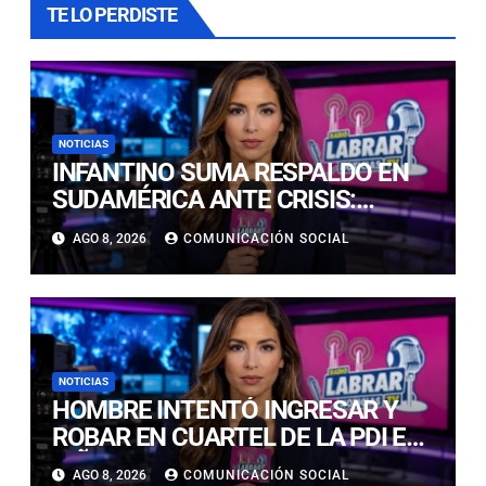
TE LO PERDISTE
NOTICIAS
INFANTINO SUMA RESPALDO EN
SUDAMÉRICA ANTE CRISIS:
ECUADOR Y VENEZUELA SE
AGO 8, 2026
COMUNICACIÓN SOCIAL
CUADRAN CON EL SUIZO
NOTICIAS
HOMBRE INTENTÓ INGRESAR Y
ROBAR EN CUARTEL DE LA PDI EN
VIÑA DEL MAR: DETECTIVES LO
AGO 8, 2026
COMUNICACIÓN SOCIAL