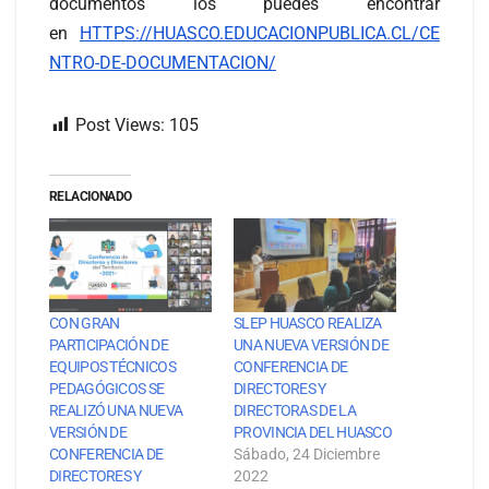
documentos los puedes encontrar
en
HTTPS://HUASCO.EDUCACIONPUBLICA.CL/CE
NTRO-DE-DOCUMENTACION/
Post Views:
105
RELACIONADO
CON GRAN
SLEP HUASCO REALIZA
PARTICIPACIÓN DE
UNA NUEVA VERSIÓN DE
EQUIPOS TÉCNICOS
CONFERENCIA DE
PEDAGÓGICOS SE
DIRECTORES Y
REALIZÓ UNA NUEVA
DIRECTORAS DE LA
VERSIÓN DE
PROVINCIA DEL HUASCO
CONFERENCIA DE
Sábado, 24 Diciembre
DIRECTORES Y
2022