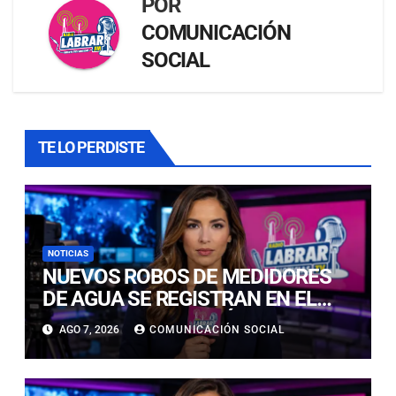
POR
COMUNICACIÓN
SOCIAL
TE LO PERDISTE
NOTICIAS
NUEVOS ROBOS DE MEDIDORES
DE AGUA SE REGISTRAN EN EL
CENTRO DE COPIAPÓ
AGO 7, 2026
COMUNICACIÓN SOCIAL