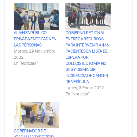
ALIANZA PÚBLICO
GOBIERNO REGIONAL
PRIVADA ENFOCADA EN
ENTREGA RECURSOS
LAS PERSONAS
PARA INTERVENIR A 446
Martes, 29 Noviembre
PACIENTES EN LISTA DE
2022
ESPERA POR
En "Noticias"
COLECISTECTOMÍA NO
GES Y DISMINUIR
INCIDENCIA DE CÁNCER
DE VESÍCULA
Lunes, 3 Enero 2022
En "Noticias"
GOBERNADOR DE
ATACAMA Y DIRECTOR