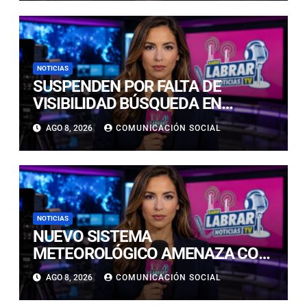
NOTICIAS
SUSPENDEN POR FALTA DE
VISIBILIDAD BÚSQUEDA EN
CALDERILLA: OPERATIVO SE
AGO 8, 2026
COMUNICACIÓN SOCIAL
RETOMARÁ ESTE DOMINGO
NOTICIAS
NUEVO SISTEMA
METEOROLÓGICO AMENAZA CON
LLUVIAS, NIEVE Y TORMENTAS
AGO 8, 2026
COMUNICACIÓN SOCIAL
ELÉCTRICAS EN ATACAMA