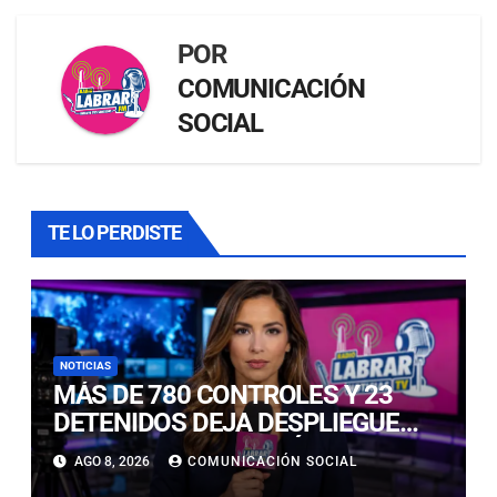
POR
COMUNICACIÓN
SOCIAL
TE LO PERDISTE
NOTICIAS
MÁS DE 780 CONTROLES Y 23
DETENIDOS DEJA DESPLIEGUE
POLICIAL EN COPIAPÓ Y CALDERA
AGO 8, 2026
COMUNICACIÓN SOCIAL