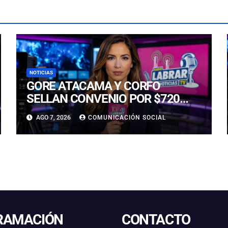
NOTICIAS
GORE ATACAMA Y CORFO
SELLAN CONVENIO POR $720
MILLONES PARA LA
AGO 7, 2026
COMUNICACIÓN SOCIAL
REACTIVACIÓN PRODUCTIVA DE
LA REGIÓN
RAMACIÓN
CONTACTO