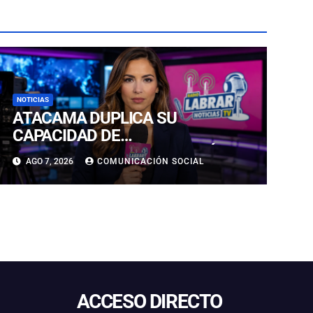
NOTICIAS
ATACAMA DUPLICA SU
CAPACIDAD DE
ALMACENAMIENTO ENERGÉTICO
AGO 7, 2026
COMUNICACIÓN SOCIAL
Y CONSOLIDA SU LIDERAZGO EN
LA TRANSICIÓN ENERGÉTICA
ACCESO DIRECTO