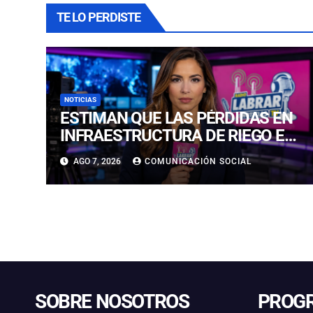
TE LO PERDISTE
NOTICIAS
ESTIMAN QUE LAS PÉRDIDAS EN
INFRAESTRUCTURA DE RIEGO EN
LA CUENCA DEL HUASCO SON
AGO 7, 2026
COMUNICACIÓN SOCIAL
MILLONARIAS
SOBRE NOSOTROS
PROG