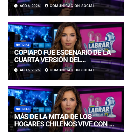
“PARE” TRAS AVANCE DE OBRAS
AGO 6, 2026
COMUNICACIÓN SOCIAL
EN CALLE LUIS FLORES CON JULIO
PRADO
NOTICIAS
COPIAPÓ FUE ESCENARIO DE LA
CUARTA VERSIÓN DEL
CAMPEONATO REGIONAL DE
AGO 6, 2026
COMUNICACIÓN SOCIAL
BANDAS DE GUERRA
ESTUDIANTILES
NOTICIAS
MÁS DE LA MITAD DE LOS
HOGARES CHILENOS VIVE CON UN
GATO: LAS CLAVES PARA