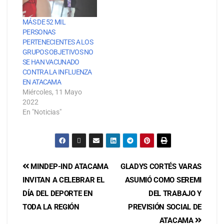
MÁS DE 52 MIL
PERSONAS
PERTENECIENTES A LOS
GRUPOS OBJETIVOS NO
SE HAN VACUNADO
CONTRA LA INFLUENZA
EN ATACAMA
Miércoles, 11 Mayo
2022
En "Noticias"
MINDEP-IND ATACAMA
GLADYS CORTÉS VARAS
INVITAN A CELEBRAR EL
ASUMIÓ COMO SEREMI
DÍA DEL DEPORTE EN
DEL TRABAJO Y
TODA LA REGIÓN
PREVISIÓN SOCIAL DE
ATACAMA