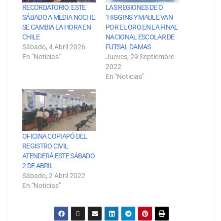
RECORDATORIO: ESTE
LAS REGIONES DE O
SÁBADO A MEDIA NOCHE
´HIGGINS Y MAULE VAN
SE CAMBIA LA HORA EN
POR EL ORO EN LA FINAL
CHILE
NACIONAL ESCOLAR DE
Sábado, 4 Abril 2026
FUTSAL DAMAS
En "Noticias"
Jueves, 29 Septiembre
2022
En "Noticias"
OFICINA COPIAPÓ DEL
REGISTRO CIVIL
ATENDERÁ ESTE SÁBADO
2 DE ABRIL
Sábado, 2 Abril 2022
En "Noticias"