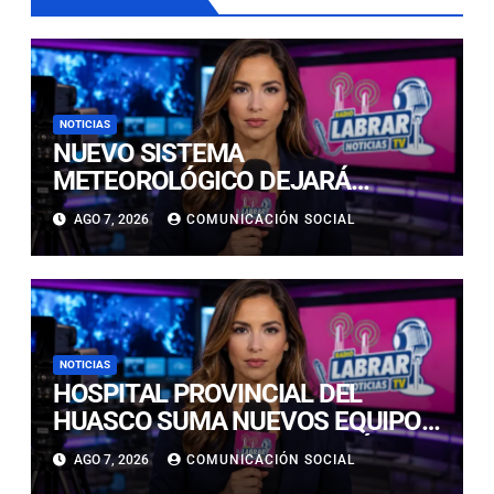
NOTICIAS
NUEVO SISTEMA
METEOROLÓGICO DEJARÁ
LLUVIAS Y NIEVE EN LA
AGO 7, 2026
COMUNICACIÓN SOCIAL
CORDILLERA DE ATACAMA
DURANTE TRES DÍAS
NOTICIAS
HOSPITAL PROVINCIAL DEL
HUASCO SUMA NUEVOS EQUIPOS
PARA FORTALECER ATENCIÓN
AGO 7, 2026
COMUNICACIÓN SOCIAL
CLÍNICA Y QUIRÚRGICA