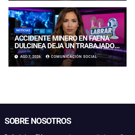
NOTICIAS
ACCIDENTE MINERO EN FAENA
DULCINEA DEJA UN TRABAJADOR
FALLECIDO EN TIERRA AMARILLA
AGO 7, 2026
COMUNICACIÓN SOCIAL
SOBRE NOSOTROS