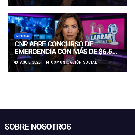
PARTE BAJA DE LA TABLA
NOTICIAS
CNR ABRE CONCURSO DE
EMERGENCIA CON MÁS DE $6.500
MILLONES PARA REHABILITAR
AGO 8, 2026
COMUNICACIÓN SOCIAL
OBRAS DE RIEGO AFECTADAS POR
LOS TEMPORALES
SOBRE NOSOTROS