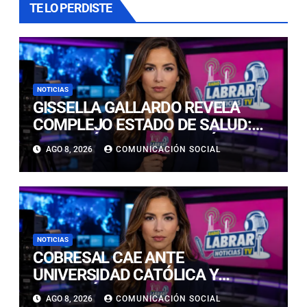
TE LO PERDISTE
NOTICIAS
GISSELLA GALLARDO REVELA
COMPLEJO ESTADO DE SALUD:
“ME TENÍAN MAL HACE DÍAS”
AGO 8, 2026
COMUNICACIÓN SOCIAL
NOTICIAS
COBRESAL CAE ANTE
UNIVERSIDAD CATÓLICA Y
CONTINÚA COMPLICADO EN LA
AGO 8, 2026
COMUNICACIÓN SOCIAL