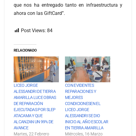
que nos ha entregado tanto en infraestructura y
ahora con las GiftCard”.
Post Views:
84
RELACIONADO
LICEO JORGE
CON EVIDENTES
ALESSANDRI DE TIERRA
REPARACIONES Y
AMARILLA LUCE OBRAS
MEJORES
DE REPARACIÓN
CONDICIONESEN EL
EJECUTADAS POR SLEP
LICEO JORGE
ATACAMA Y QUE
ALESSANDRI SE DIO
ALCANZAN UN 99% DE
INICIO AL AÑO ESCOLAR
AVANCE
EN TIERRA AMARILLA
Martes, 22 Febrero
Miércoles, 16 Marzo