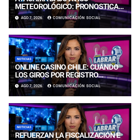
METEOROLÓGICO: PRONOSTICAN
LLUVIAS E ISOTERMA CERO ALTA
AGO 7, 2026
COMUNICACIÓN SOCIAL
EN PRECORDILLERA Y
CORDILLERA
NOTICIAS
ONLINE CASINO CHILE: CUÁNDO
LOS GIROS POR REGISTRO
REALMENTE SIRVEN
AGO 7, 2026
COMUNICACIÓN SOCIAL
NOTICIAS
REFUERZAN LA FISCALIZACIÓN E