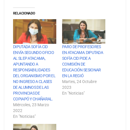
RELACIONADO
DIPUTADA SOFÍA CID
PARO DE PROFESORES
ENVÍA SEGUNDO OFICIO
EN ATACAMA: DIPUTADA
AL SLEP ATACAMA,
SOFÍA CID PIDE A
APUNTANDO A
COMISIÓN DE
RESPONSABILIDADES
EDUCACIÓN SESIONAR
DEL ORGANISMO POR EL
EN LA REGIÓ
NO INGRESO A CLASES
Martes, 24 Octubre
DE ALUMNOS DE LAS
2023
PROVINCIAS DE
En "Noticias"
COPIAPÓ Y CHAÑARAL.
Miércoles, 23 Marzo
2022
En "Noticias"