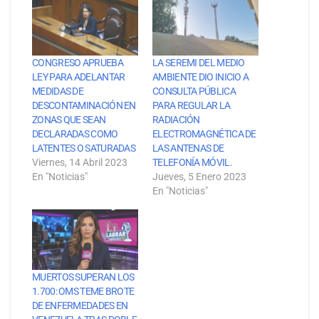
CONGRESO APRUEBA
LA SEREMI DEL MEDIO
LEY PARA ADELANTAR
AMBIENTE DIO INICIO A
MEDIDAS DE
CONSULTA PÚBLICA
DESCONTAMINACIÓN EN
PARA REGULAR LA
ZONAS QUE SEAN
RADIACIÓN
DECLARADAS COMO
ELECTROMAGNÉTICA DE
LATENTES O SATURADAS
LAS ANTENAS DE
Viernes, 14 Abril 2023
TELEFONÍA MÓVIL.
En "Noticias"
Jueves, 5 Enero 2023
En "Noticias"
MUERTOS SUPERAN LOS
1.700: OMS TEME BROTE
DE ENFERMEDADES EN