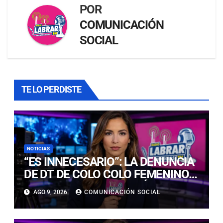
POR
COMUNICACIÓN
SOCIAL
TE LO PERDISTE
NOTICIAS
“ES INNECESARIO”: LA DENUNCIA
DE DT DE COLO COLO FEMENINO
TRAS GANAR SUPERCLÁSICO
AGO 9, 2026
COMUNICACIÓN SOCIAL
ANTE LA U