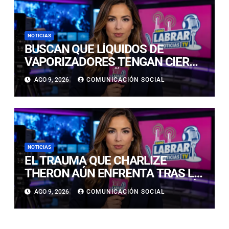
NOTICIAS
BUSCAN QUE LÍQUIDOS DE
VAPORIZADORES TENGAN CIERRE
SEGURO PARA NIÑOS:
AGO 9, 2026
COMUNICACIÓN SOCIAL
INTOXICACIONES SUBIERON UN
400%
NOTICIAS
EL TRAUMA QUE CHARLIZE
THERON AÚN ENFRENTA TRAS LA
NOCHE EN QUE SU MADRE MATÓ
AGO 9, 2026
COMUNICACIÓN SOCIAL
A SU PADRE