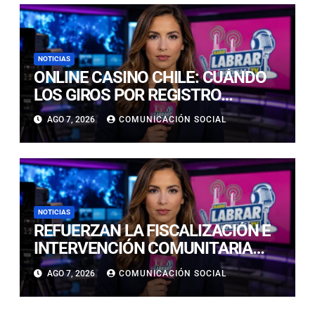
NOTICIAS
ONLINE CASINO CHILE: CUÁNDO
LOS GIROS POR REGISTRO
REALMENTE SIRVEN
AGO 7, 2026
COMUNICACIÓN SOCIAL
NOTICIAS
REFUERZAN LA FISCALIZACIÓN E
INTERVENCIÓN COMUNITARIA
CON OPERATIVO CONJUNTO EN
AGO 7, 2026
COMUNICACIÓN SOCIAL
CALDERA