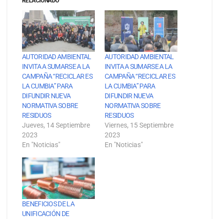
RELACIONADO
AUTORIDAD AMBIENTAL
AUTORIDAD AMBIENTAL
INVITA A SUMARSE A LA
INVITA A SUMARSE A LA
CAMPAÑA “RECICLAR ES
CAMPAÑA “RECICLAR ES
LA CUMBIA” PARA
LA CUMBIA” PARA
DIFUNDIR NUEVA
DIFUNDIR NUEVA
NORMATIVA SOBRE
NORMATIVA SOBRE
RESIDUOS
RESIDUOS
Jueves, 14 Septiembre
Viernes, 15 Septiembre
2023
2023
En "Noticias"
En "Noticias"
BENEFICIOS DE LA
UNIFICACIÓN DE