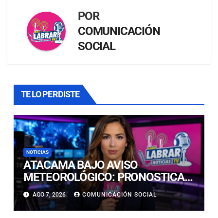
POR
COMUNICACIÓN
SOCIAL
TE LO PERDISTE
NOTICIAS
ATACAMA BAJO AVISO
METEOROLÓGICO: PRONOSTICAN
LLUVIAS E ISOTERMA CERO ALTA
AGO 7, 2026
COMUNICACIÓN SOCIAL
EN PRECORDILLERA Y
CORDILLERA