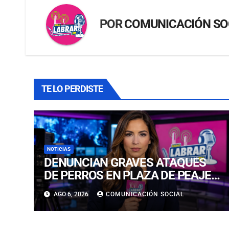
POR
COMUNICACIÓN SO
TE LO PERDISTE
NOTICIAS
DENUNCIAN GRAVES ATAQUES
DE PERROS EN PLAZA DE PEAJE
Y BARRIO RESIDENCIAL EN
AGO 6, 2026
COMUNICACIÓN SOCIAL
COPIAPÓ