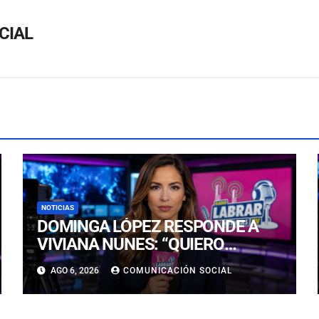
CIAL
NOTICIAS
DOMINGA LÓPEZ RESPONDE A
VIVIANA NUNES: “QUIERO
LLEGAR, NI SIQUIERA AL TOP 5, A
AGO 6, 2026
COMUNICACIÓN SOCIAL
LA CORONA”