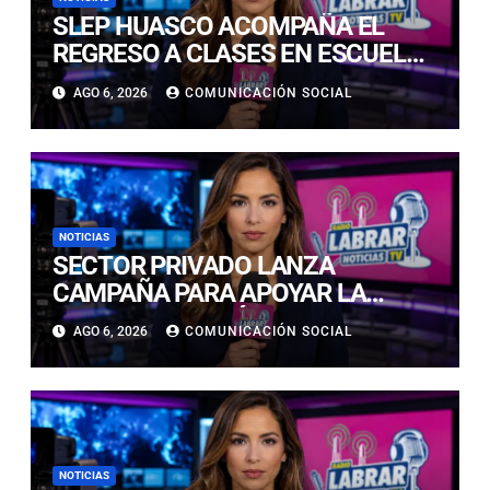
SLEP HUASCO ACOMPAÑA EL
REGRESO A CLASES EN ESCUELAS
RURALES DE VALLENAR Y ALTO
AGO 6, 2026
COMUNICACIÓN SOCIAL
DEL CARMEN
NOTICIAS
SECTOR PRIVADO LANZA
CAMPAÑA PARA APOYAR LA
RECONSTRUCCIÓN DE FAMILIAS
AGO 6, 2026
COMUNICACIÓN SOCIAL
AFECTADAS POR EL SISTEMA
FRONTAL EN ATACAMA
NOTICIAS