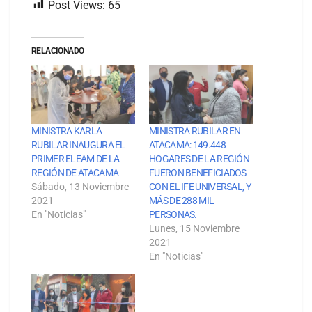
Post Views:
65
RELACIONADO
MINISTRA KARLA
MINISTRA RUBILAR EN
RUBILAR INAUGURA EL
ATACAMA: 149.448
PRIMER ELEAM DE LA
HOGARES DE LA REGIÓN
REGIÓN DE ATACAMA
FUERON BENEFICIADOS
Sábado, 13 Noviembre
CON EL IFE UNIVERSAL, Y
2021
MÁS DE 288 MIL
En "Noticias"
PERSONAS.
Lunes, 15 Noviembre
2021
En "Noticias"