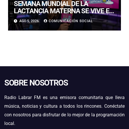
SEMANA MUNDIAL DE LA
LACTANCIA MATERNA SE VIVE EN
COPIAPÓ CON FERIA EDUCATIVA
AGO 5, 2026
COMUNICACIÓN SOCIAL
ABIERTA A LA COMUNIDAD
SOBRE NOSOTROS
Radio Labrar FM es una emisora comunitaria que lleva
música, noticias y cultura a todos los rincones. Conéctate
con nosotros para disfrutar de lo mejor de la programación
local.