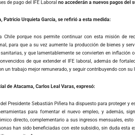
ses de pago del IFE Laboral
no accederán a nuevos pagos del su
 Patricio Urquieta García, se refirió a esta medida:
 Chile porque nos permite continuar con esta misión de rec
al, para que a su vez aumente la producción de bienes y servi
 sanitarias, y que lamentablemente se convierten en inflación 
nvencidos de que extender el IFE laboral, además de fortalece
 un trabajo mejor remunerado, y seguir contribuyendo con su la
cial de Atacama, Carlos Leal Varas, expresó:
el Presidente Sebastián Piñera ha dispuesto para proteger y est
rramientas para fomentar el nuevo empleo, y además, signi
ómico directo, complementario a sus ingresos mensuales, esto 
nas han sido beneficiadas con este subsidio, sin duda esta ext