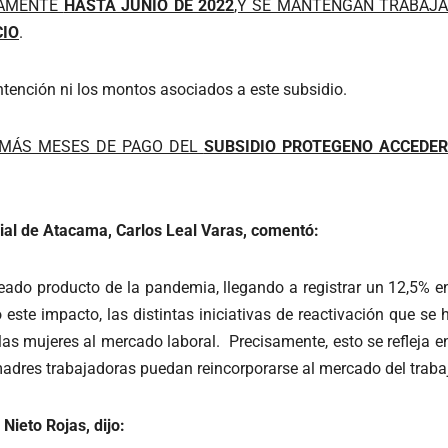
SAMENTE
HASTA JUNIO DE 2022
,Y SE MANTENGAN TRABAJA
CIO
.
ntención ni los montos asociados a este subsidio.
O MÁS MESES DE PAGO DEL
SUBSIDIO PROTEGENO ACCEDER
cial de Atacama, Carlos Leal Varas, comentó:
eado producto de la pandemia, llegando a registrar un 12,5% en
 este impacto, las distintas iniciativas de reactivación que se
 las mujeres al mercado laboral. Precisamente, esto se refleja e
madres trabajadoras puedan reincorporarse al mercado del trabaj
Nieto Rojas, dijo: