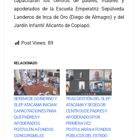
capacitarán los centros de padres, madres y
apoderados de la Escuela Emperatriz Sepúlveda
Landeros de Inca de Oro (Diego de Almagro) y del
Jardín Infantil Alicanto de Copiapó.
Post Views:
89
RELACIONADO
SEREMI DE GOBIERNO Y
TRAS GESTIÓN DEL SLEP
SLEP ATACAMA INICIAN
ATACAMA Y SEGEGOB
CAPACITACIONES PARA
CENTROS DE PADRES Y
QUE PADRES Y
APODERADOS POR
APODERADOS
PRIMERA VEZ
POSTULEN A FONDOS
POSTULARÁN A FONDOS
CONCURSABLES
PÚBLICOS DEL ESTADO