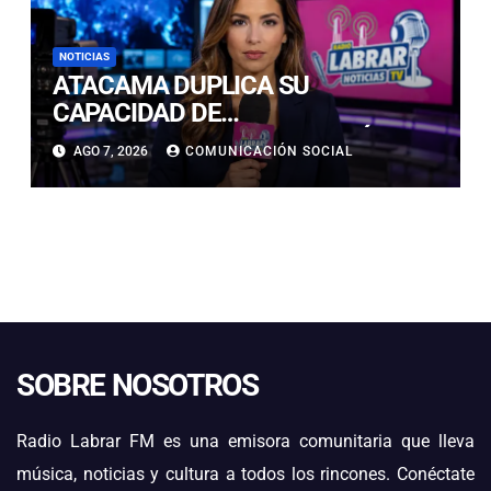
NOTICIAS
ATACAMA DUPLICA SU
CAPACIDAD DE
ALMACENAMIENTO ENERGÉTICO
AGO 7, 2026
COMUNICACIÓN SOCIAL
Y CONSOLIDA SU LIDERAZGO EN
LA TRANSICIÓN ENERGÉTICA
SOBRE NOSOTROS
Radio Labrar FM es una emisora comunitaria que lleva
música, noticias y cultura a todos los rincones. Conéctate