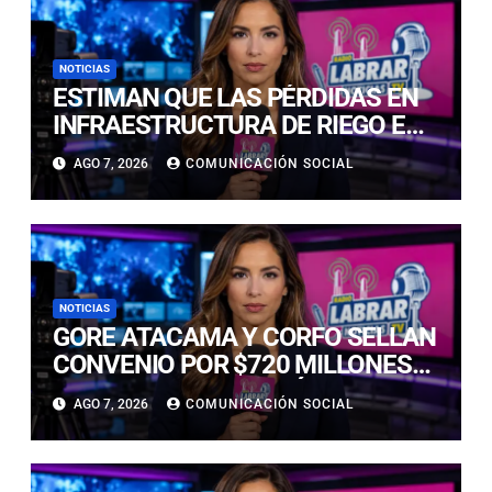
NOTICIAS
ESTIMAN QUE LAS PÉRDIDAS EN
INFRAESTRUCTURA DE RIEGO EN
LA CUENCA DEL HUASCO SON
AGO 7, 2026
COMUNICACIÓN SOCIAL
MILLONARIAS
NOTICIAS
GORE ATACAMA Y CORFO SELLAN
CONVENIO POR $720 MILLONES
PARA LA REACTIVACIÓN
AGO 7, 2026
COMUNICACIÓN SOCIAL
PRODUCTIVA DE LA REGIÓN