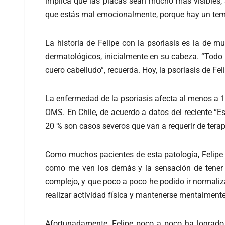
implica que las placas sean mucho más visibles,
que estás mal emocionalmente, porque hay un tema
La historia de Felipe con la psoriasis es la d
dermatológicos, inicialmente en su cabeza. “Todo
cuero cabelludo”, recuerda. Hoy, la psoriasis de Fe
La enfermedad de la psoriasis afecta al menos a 1
OMS. En Chile, de acuerdo a datos del reciente “Es
20 % son casos severos que van a requerir de tera
Como muchos pacientes de esta patología, Felipe de
como me ven los demás y la sensación de tener 
complejo, y que poco a poco he podido ir normaliza
realizar actividad física y mantenerse mentalmente
Afortunadamente, Felipe poco a poco ha logrado 