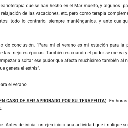
arioterapia que se han hecho en el Mar muerto, y algunos pacie
 relajación de las vacaciones, etc, pero como terapia compleme
tos; todo lo contrario, siempre manténganlos, y ante cualqu
do de conclusión. “Para mí el verano es mi estación para la 
 de las mejores épocas. También es cuando el pudor se me va y
empezar a soltar ese pudor que afecta muchísimo también al ni
e genera el estrés”.
ara el verano
 (EN CASO DE SER APROBADO POR SU TERAPEUTA
): En horas
s.
or
: Antes de iniciar un ejercicio o una actividad que implique s