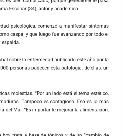
es, es bien complicado, porque generalmente pasa
ama Escobar (34), actor y académico.
edad psicológica, comenzó a manifestar síntomas
como caspa, y que luego fue avanzando por todo el
y espalda.
obal sobre la enfermedad publicado este año por la
0.000 personas padecen esta patología: de ellas, un
icas molestias. “Por un lado está el tema estético,
uemaduras. Tampoco es contagioso. Eso es lo más
ña del Mar. “Es importante mejorar la alimentación,
e hoy trata a base de tópicos y de un “cambio de