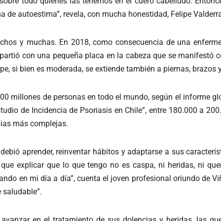
 sobre todo quiénes las tenemos en el cuero cabelludo. Entonc
 de autoestima”, revela, con mucha honestidad, Felipe Valderr
e muchos y muchas. En 2018, como consecuencia de una enferm
 partió con una pequeña placa en la cabeza que se manifestó 
lipe, si bien es moderada, se extiende también a piernas, brazos 
00 millones de personas en todo el mundo, según el informe gl
tudio de Incidencia de Psoriasis en Chile”, entre 180.000 a 20
pias más complejas.
bió aprender, reinventar hábitos y adaptarse a sus característ
que explicar que lo que tengo no es caspa, ni heridas, ni q
ndo en mi día a día”, cuenta el joven profesional oriundo de Vi
 saludable”.
avanzar en el tratamiento de sus dolencias y heridas, las qu