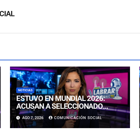
CIAL
NOTICIAS
ESTUVO EN MUNDIAL 2026:
ACUSAN A SELECCIONADO
INGLÉS IVAN TONEY DE
AGO 7, 2026
COMUNICACIÓN SOCIAL
AGRESIÓN EN LONDRES