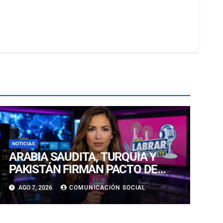
NOTICIAS
ARABIA SAUDITA, TURQUÍA Y
PAKISTÁN FIRMAN PACTO DE
DEFENSA EN MEDIO DE
AGO 7, 2026
COMUNICACIÓN SOCIAL
ESCALADA EN MEDIO ORIENTE