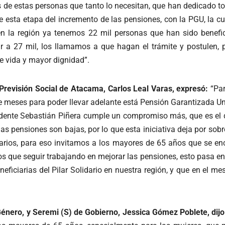
de estas personas que tanto lo necesitan, que han dedicado tod
esta etapa del incremento de las pensiones, con la PGU, la cua
 la región ya tenemos 22 mil personas que han sido benefici
gar a 27 mil, los llamamos a que hagan el trámite y postulen,
de vida y mayor dignidad”.
 Previsión Social de Atacama, Carlos Leal Varas, expresó:
“Par
e meses para poder llevar adelante está Pensión Garantizada Un
idente Sebastián Piñera cumple un compromiso más, que es el 
pensiones son bajas, por lo que esta iniciativa deja por sobr
iarios, para eso invitamos a los mayores de 65 años que se enc
s que seguir trabajando en mejorar las pensiones, esto pasa e
eneficiarias del Pilar Solidario en nuestra región, y que en el 
Género, y Seremi (S) de Gobierno, Jessica Gómez Poblete, dijo