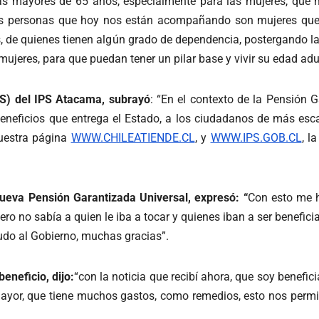
as mayores de 65 años, especialmente para las mujeres, que m
as personas que hoy nos están acompañando son mujeres que 
, de quienes tienen algún grado de dependencia, postergando la 
 mujeres, para que puedan tener un pilar base y vivir su edad ad
 (S) del IPS Atacama, subrayó
: “En el contexto de la Pensión 
beneficios que entrega el Estado, a los ciudadanos de más esca
nuestra página
WWW.CHILEATIENDE.CL
, y
WWW.IPS.GOB.CL
, l
nueva Pensión Garantizada Universal, expresó: “
Con esto me h
ro no sabía a quien le iba a tocar y quienes iban a ser beneficiad
udo al Gobierno, muchas gracias”.
eneficio, dijo:
“con la noticia que recibí ahora, que soy benefic
r, que tiene muchos gastos, como remedios, esto nos permitir