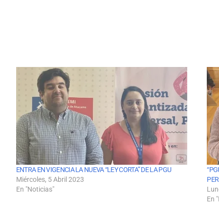
ENTRA EN VIGENCIA LA NUEVA “LEY CORTA” DE LA PGU
“PG
Miércoles, 5 Abril 2023
PER
En "Noticias"
Lun
En "