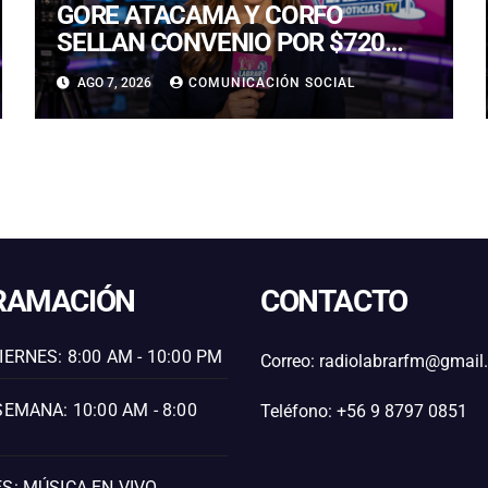
GORE ATACAMA Y CORFO
SELLAN CONVENIO POR $720
MILLONES PARA LA
AGO 7, 2026
COMUNICACIÓN SOCIAL
REACTIVACIÓN PRODUCTIVA DE
LA REGIÓN
RAMACIÓN
CONTACTO
IERNES: 8:00 AM - 10:00 PM
Correo: radiolabrarfm@gmai
SEMANA: 10:00 AM - 8:00
Teléfono: +56 9 8797 0851
S: MÚSICA EN VIVO