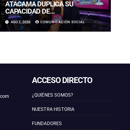
ATACAMA DUPLICA SU
CAPACIDAD DE
ALMACENAMIENTO ENERGÉTICO
AGO 7, 2026
COMUNICACIÓN SOCIAL
Y CONSOLIDA SU LIDERAZGO EN
LA TRANSICIÓN ENERGÉTICA
ACCESO DIRECTO
¿QUIÉNES SOMOS?
l.com
NUESTRA HISTORIA
FUNDADORES