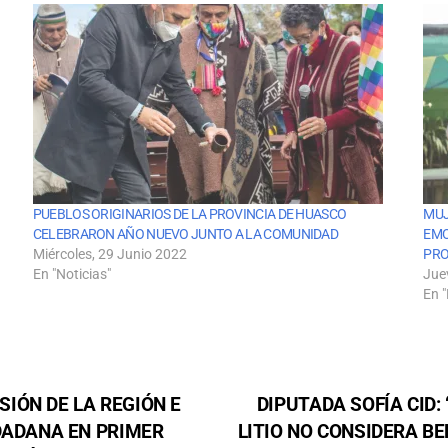
PUEBLOS ORIGINARIOS DE LA PROVINCIA DE HUASCO
MUJ
CELEBRARON AÑO NUEVO JUNTO A LA COMUNIDAD
EMO
Miércoles, 29 Junio 2022
PRO
En "Noticias"
Jue
En "
IÓN DE LA REGIÓN E
DIPUTADA SOFÍA CID:
DADANA EN PRIMER
LITIO NO CONSIDERA B