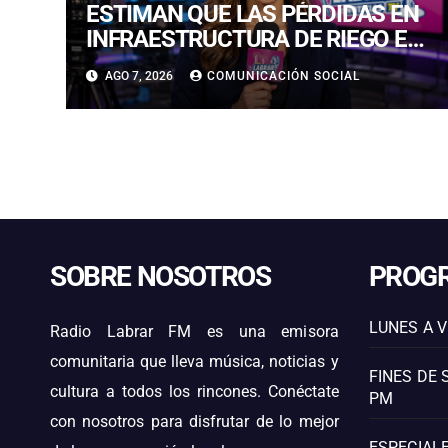
ESTIMAN QUE LAS PÉRDIDAS EN
INFRAESTRUCTURA DE RIEGO EN
LA CUENCA DEL HUASCO SON
AGO 7, 2026
COMUNICACIÓN SOCIAL
MILLONARIAS
SOBRE NOSOTROS
PROG
LUNES A V
Radio Labrar FM es una emisora
comunitaria que lleva música, noticias y
FINES DE 
cultura a todos los rincones. Conéctate
PM
con nosotros para disfrutar de lo mejor
ESPECIALE