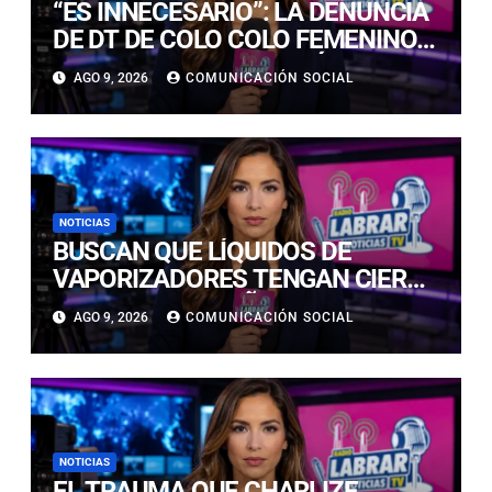
“ES INNECESARIO”: LA DENUNCIA
DE DT DE COLO COLO FEMENINO
TRAS GANAR SUPERCLÁSICO
AGO 9, 2026
COMUNICACIÓN SOCIAL
ANTE LA U
NOTICIAS
BUSCAN QUE LÍQUIDOS DE
VAPORIZADORES TENGAN CIERRE
SEGURO PARA NIÑOS:
AGO 9, 2026
COMUNICACIÓN SOCIAL
INTOXICACIONES SUBIERON UN
400%
NOTICIAS
EL TRAUMA QUE CHARLIZE