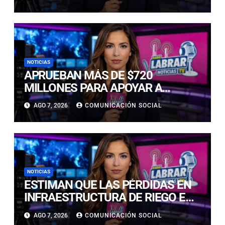
NACIONAL ESCOLAR
NOTICIAS
APRUEBAN MÁS DE $720
MILLONES PARA APOYAR A
EMPRESAS AFECTADAS POR LA
AGO 7, 2026
COMUNICACIÓN SOCIAL
EMERGENCIA EN ATACAMA
NOTICIAS
ESTIMAN QUE LAS PÉRDIDAS EN
INFRAESTRUCTURA DE RIEGO EN
LA CUENCA DEL HUASCO SON
AGO 7, 2026
COMUNICACIÓN SOCIAL
MILLONARIAS