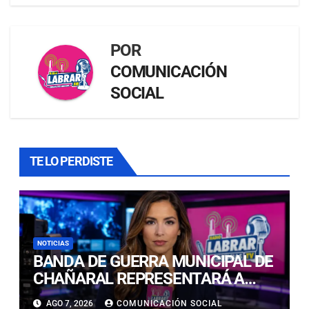
POR
COMUNICACIÓN
SOCIAL
TE LO PERDISTE
NOTICIAS
BANDA DE GUERRA MUNICIPAL DE
CHAÑARAL REPRESENTARÁ A
ATACAMA EN EL CAMPEONATO
AGO 7, 2026
COMUNICACIÓN SOCIAL