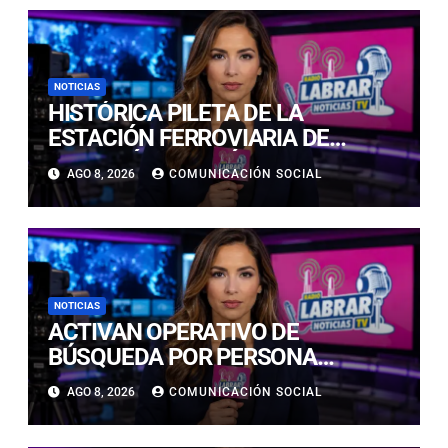
NOTICIAS
HISTÓRICA PILETA DE LA
ESTACIÓN FERROVIARIA DE
COPIAPÓ RESULTÓ GRAVEMENTE
AGO 8, 2026
COMUNICACIÓN SOCIAL
DAÑADA TRAS SER IMPACTADA
POR UN VEHÍCULO
NOTICIAS
ACTIVAN OPERATIVO DE
BÚSQUEDA POR PERSONA
DESAPARECIDA EN PLAYA
AGO 8, 2026
COMUNICACIÓN SOCIAL
CALDERILLA