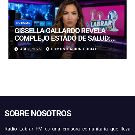
NOTICIAS
GISSELLA GALLARDO REVELA
COMPLEJO ESTADO DE SALUD:
“ME TENÍAN MAL HACE DÍAS”
AGO 8, 2026
COMUNICACIÓN SOCIAL
SOBRE NOSOTROS
Radio Labrar FM es una emisora comunitaria que lleva