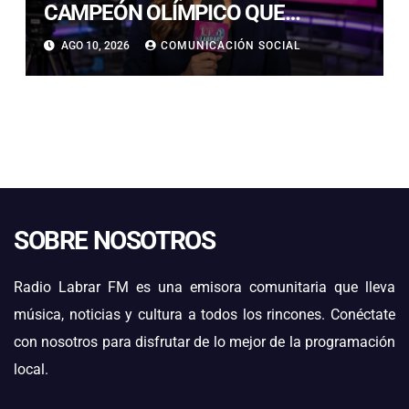
CAMPEÓN OLÍMPICO QUE
ALUCINA CON LA NIEVE DE CHILE:
AGO 10, 2026
COMUNICACIÓN SOCIAL
“DEBÍ TRAER EL SNORKEL”
SOBRE NOSOTROS
Radio Labrar FM es una emisora comunitaria que lleva
música, noticias y cultura a todos los rincones. Conéctate
con nosotros para disfrutar de lo mejor de la programación
local.