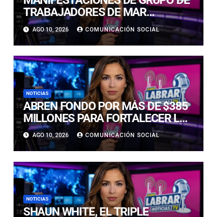
MANIFESTACIONES DE GRUPO DE
TRABAJADORES DE MAR
PROVOCAN EL CORTE TOTAL DE
AGO 10, 2026
COMUNICACIÓN SOCIAL
LA RUTA 5 NORTE A LA ALTURA DE
CALDERA
NOTICIAS
ABREN FONDO POR MÁS DE $385
MILLONES PARA FORTALECER LA
PESCA ARTESANAL EN ATACAMA
AGO 10, 2026
COMUNICACIÓN SOCIAL
NOTICIAS
SHAUN WHITE, EL TRIPLE