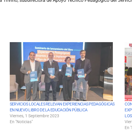
a Triviño, subdirectora de Apoyo Técnico Pedagógico del Servic
SERVICIOS LOCALES RELEVAN EXPERIENCIAS PEDAGÓGICAS
CON
EN NUEVO LIBRO DE LA EDUCACIÓN PÚBLICA
EXP
Viernes, 1 Septiembre 2023
LOS
En "Noticias"
Vie
En "