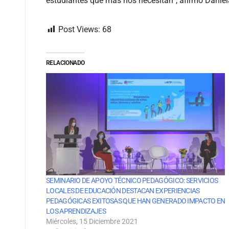
estudiantes que más nos necesitan”, afirmó Daniel
Post Views:
68
RELACIONADO
SEMINARIO DE APOYO TÉCNICO PEDAGÓGICO: SERVICIOS
LOCALES DE EDUCACIÓN DESTACAN EXPERIENCIAS
PEDAGÓGICAS EXITOSAS QUE HAN GENERADO IMPACTO EN
LOS APRENDIZAJES
Miércoles, 15 Diciembre 2021