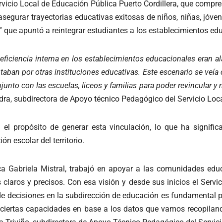
l Servicio Local de Educación Pública Puerto Cordillera, que co
segurar trayectorias educativas exitosas de niños, niñas, jóven
” que apuntó a reintegrar estudiantes a los establecimientos edu
e eficiencia interna en los establecimientos educacionales eran 
optaban por otras instituciones educativas. Este escenario se ve
nto con las escuelas, liceos y familias para poder revincular y 
ra, subdirectora de Apoyo técnico Pedagógico del Servicio Local
on el propósito de generar esta vinculación, lo que ha signi
ción escolar del territorio.
ica Gabriela Mistral, trabajó en apoyar a las comunidades edu
laros y precisos. Con esa visión y desde sus inicios el Servi
de decisiones en la subdirección de educación es fundamental p
r ciertas capacidades en base a los datos que vamos recopiland