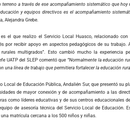
 terreno a través de ese acompañamiento sistemático que hoy no
 educación y equipos directivos es el acompañamiento sistemáti
lica, Alejandra Grebe.
es el que realizo el Servicio Local Huasco, relacionado con
és por recibir apoyo en aspectos pedagógicos de su trabajo. A
s rurales multigrados”. Esto cambió mucho la experiencia p
, jefe UATP del SLEP comentó que
“Normalmente la educación rura
na línea de trabajo que permitiera fortalecer la educación rur
icio Local de Educación Pública, Andalién Sur, que presentó su p
idades de mayor conexión y de acompañamiento a las director
toras como líderes educativas y de sus centros educacionales 
 equipo de asesoría técnica del Servicio Local de Educación. E
n una matrícula cercana a los 500 niños y niñas.