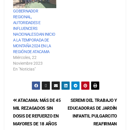
GOBERNADOR
REGIONAL,
AUTORIDADES E
INFLUENCERS
NACIONALES DAN INICIO
A LA TEMPORADA DE
MONTAÑA 2024 EN LA
REGIÓN DE ATACAMA
Miércoles, 22
Noviembre 2023
En "Noticias"
ATACAMA: MÁS DE 45
SEREMI DEL TRABAJO Y
MIL REZAGADOS SIN
EDUCADORAS DE JARDÍN
DOSIS DE REFUERZO EN
INFANTIL PULGARCITO
MAYORES DE 18 AÑOS
REAFIRMAN