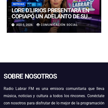
NOTICIAS
LORE D’LIRIOS PRESENTARÁ EN
COPIAPÓ UN ADELANTO DE SU
NUEVO ÁLBUM “FRUTOS Y
AGO 5, 2026
COMUNICACIÓN SOCIAL
RAÍCES”
SOBRE NOSOTROS
Radio Labrar FM es una emisora comunitaria que lleva
música, noticias y cultura a todos los rincones. Conéctate
con nosotros para disfrutar de lo mejor de la programación