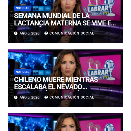
NOTICIAS
SEMANA MUNDIAL DE LA
LACTANCIA MATERNA SE VIVE EN
COPIAPÓ CON FERIA EDUCATIVA
AGO 5, 2026
COMUNICACIÓN SOCIAL
ABIERTA A LA COMUNIDAD
NOTICIAS
CHILENO MUERE MIENTRAS
ESCALABA EL NEVADO
HUASCARÁN EN PERÚ: SE HABRÍA
AGO 5, 2026
COMUNICACIÓN SOCIAL
PRECIPITADO DESDE 900 METROS