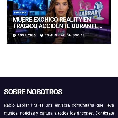
NOTICIAS
MUERE EXCHICO REALITY EN
TRÁGICO ACCIDENTE DURANTE
GRABACIÓN DE UN COMERCIAL
AGO 8, 2026
COMUNICACIÓN SOCIAL
EN EUROPA
SOBRE NOSOTROS
Radio Labrar FM es una emisora comunitaria que lleva
música, noticias y cultura a todos los rincones. Conéctate