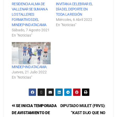
RESIDENCIA ALMA DE
INVITAN A CELEBRAR EL
VALLENAR SE SUMAN A
DÍA DEL DEPORTE EN
LOS TALLERES
TODA LA REGIÓN
FORMATIVOS DEL
Miércoles, 6 Abril 2022
MINDEP-IND ATACAMA
En "Noticias"
Sábado, 7 Agosto 2021
En "Noticias"
MINDEP-IND ATACAMA:
Jueves, 21 Julio 2022
En "Noticias"
SE INICIA TEMPORADA
DIPUTADO MULET (FRVS):
DE AVISTAMIENTO DE
“KAST DIJO QUE NO