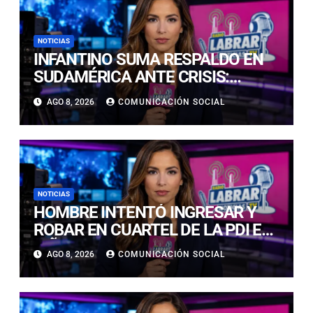
NOTICIAS
INFANTINO SUMA RESPALDO EN
SUDAMÉRICA ANTE CRISIS:
ECUADOR Y VENEZUELA SE
AGO 8, 2026
COMUNICACIÓN SOCIAL
CUADRAN CON EL SUIZO
NOTICIAS
HOMBRE INTENTÓ INGRESAR Y
ROBAR EN CUARTEL DE LA PDI EN
VIÑA DEL MAR: DETECTIVES LO
AGO 8, 2026
COMUNICACIÓN SOCIAL
DETUVIERON