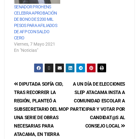
SENADOR PROHENS
CELEBRA APROBACIÓN
DE BONO DE $200 MIL
PESOS PARA AFILIADOS
DE AFP CON SALDO
CERO
Viernes, 7 Mayo 2021
En "Noticias"
DIPUTADA SOFÍA CID,
A UN DÍA DE ELECCIONES
TRAS RECORRER LA
SLEP ATACAMA INSTA A
REGIÓN, PLANTEÓ A
COMUNIDAD ESCOLAR A
SUBSECRETARIO DEL MOP
PARTICIPAR Y VOTAR POR
UNA SERIE DE OBRAS
CANDIDAT@S AL
NECESARIAS PARA
CONSEJO LOCAL
ATACAMA, EN TIERRA