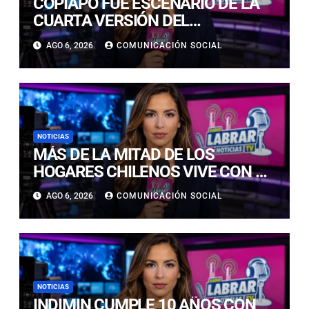
COPIAPÓ FUE ESCENARIO DE LA
CUARTA VERSIÓN DEL
CAMPEONATO REGIONAL DE
AGO 6, 2026
COMUNICACIÓN SOCIAL
BANDAS DE GUERRA
ESTUDIANTILES
NOTICIAS
MÁS DE LA MITAD DE LOS
HOGARES CHILENOS VIVE CON UN
GATO: LAS CLAVES PARA
AGO 6, 2026
COMUNICACIÓN SOCIAL
CUIDARLOS Y PREVENIR
PROBLEMAS DE SALUD
NOTICIAS
INDIMIN CUMPLE 10 AÑOS CON