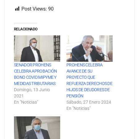
Post Views:
90
RELACIONADO
SENADOR PROHENS
PROHENS CELEBRA
CELEBRA APROBACIÓN
AVANCE DE SU
BONO COVID MIPYME Y
PROYECTO QUE
MEDIDAS TRIBUTARIAS
REFUERZA DERECHOS DE
Domingo, 13 Junio
HIJOS DE DEUDORES DE
2021
PENSIÓN
En "Noticias"
Sábado, 27 Enero 2024
En "Noticias"