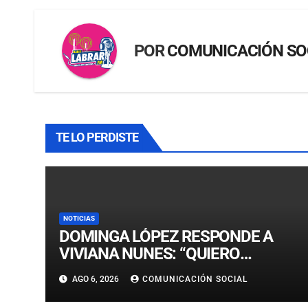
POR
COMUNICACIÓN SO
TE LO PERDISTE
NOTICIAS
DOMINGA LÓPEZ RESPONDE A
VIVIANA NUNES: “QUIERO
LLEGAR, NI SIQUIERA AL TOP 5, A
AGO 6, 2026
COMUNICACIÓN SOCIAL
LA CORONA”