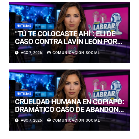
NOTICIAS
“TÚ TE COLOCASTE AHÍ”: ELI DE
CASO CONTRA LAVÍN LEÓN POR
NO HABLAR CON LA PRENSA AL
AGO 7, 2026
COMUNICACIÓN SOCIAL
DEJAR LA CÁRCEL
NOTICIAS
CRUELDAD HUMANA EN COPIAPÓ:
DRAMÁTICO CASO DE ABANDONO
ANIMAL DE SIETE CACHORROS
AGO 7, 2026
COMUNICACIÓN SOCIAL