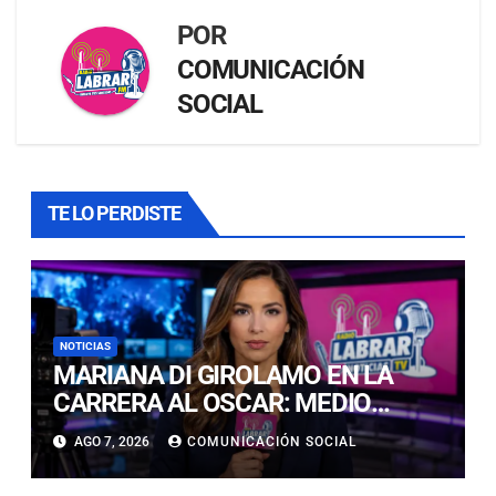
POR
COMUNICACIÓN
SOCIAL
TE LO PERDISTE
NOTICIAS
MARIANA DI GIROLAMO EN LA
CARRERA AL OSCAR: MEDIO
ESPECIALIZADO LA PROPONE
AGO 7, 2026
COMUNICACIÓN SOCIAL
COMO UNA DE LAS FAVORITAS