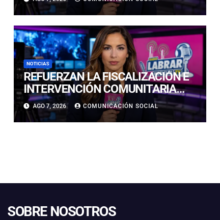
NOTICIAS
REFUERZAN LA FISCALIZACIÓN E
INTERVENCIÓN COMUNITARIA
CON OPERATIVO CONJUNTO EN
AGO 7, 2026
COMUNICACIÓN SOCIAL
CALDERA
SOBRE NOSOTROS