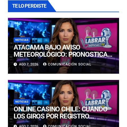
TE LO PERDISTE
NOTICIAS
ATACAMA BAJO AVISO
METEOROLÓGICO: PRONOSTICAN
LLUVIAS E ISOTERMA CERO ALTA
AGO 7, 2026
COMUNICACIÓN SOCIAL
EN PRECORDILLERA Y
CORDILLERA
NOTICIAS
ONLINE CASINO CHILE: CUÁNDO
LOS GIROS POR REGISTRO
REALMENTE SIRVEN
AGO 7, 2026
COMUNICACIÓN SOCIAL