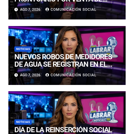
CIGARRILLOS DE CONTRABANDO
AGO 7, 2026
COMUNICACIÓN SOCIAL
EN COPIAPÓ
NOTICIAS
NUEVOS ROBOS DE MEDIDORES
DE AGUA SE REGISTRAN EN EL
CENTRO DE COPIAPÓ
AGO 7, 2026
COMUNICACIÓN SOCIAL
NOTICIAS
DÍA DE LA REINSERCIÓN SOCIAL