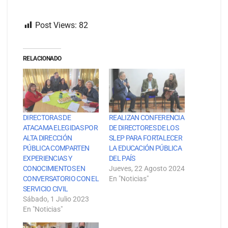
Post Views:
82
RELACIONADO
DIRECTORAS DE
REALIZAN CONFERENCIA
ATACAMA ELEGIDAS POR
DE DIRECTORES DE LOS
ALTA DIRECCIÓN
SLEP PARA FORTALECER
PÚBLICA COMPARTEN
LA EDUCACIÓN PÚBLICA
EXPERIENCIAS Y
DEL PAÍS
CONOCIMIENTOS EN
Jueves, 22 Agosto 2024
CONVERSATORIO CON EL
En "Noticias"
SERVICIO CIVIL
Sábado, 1 Julio 2023
En "Noticias"