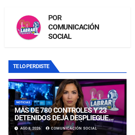
POR
COMUNICACIÓN
SOCIAL
TE LO PERDISTE
NOTICIAS
MÁS DE 780 CONTROLES Y 23
DETENIDOS DEJA DESPLIEGUE
POLICIAL EN COPIAPÓ Y CALDERA
AGO 8, 2026
COMUNICACIÓN SOCIAL