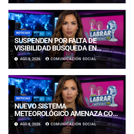
NOTICIAS
SUSPENDEN POR FALTA DE
VISIBILIDAD BÚSQUEDA EN
CALDERILLA: OPERATIVO SE
AGO 8, 2026
COMUNICACIÓN SOCIAL
RETOMARÁ ESTE DOMINGO
NOTICIAS
NUEVO SISTEMA
METEOROLÓGICO AMENAZA CON
LLUVIAS, NIEVE Y TORMENTAS
AGO 8, 2026
COMUNICACIÓN SOCIAL
ELÉCTRICAS EN ATACAMA