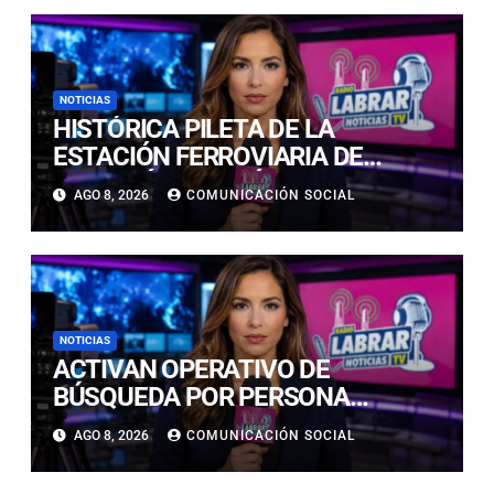
NOTICIAS
HISTÓRICA PILETA DE LA
ESTACIÓN FERROVIARIA DE
COPIAPÓ RESULTÓ GRAVEMENTE
AGO 8, 2026
COMUNICACIÓN SOCIAL
DAÑADA TRAS SER IMPACTADA
POR UN VEHÍCULO
NOTICIAS
ACTIVAN OPERATIVO DE
BÚSQUEDA POR PERSONA
DESAPARECIDA EN PLAYA
AGO 8, 2026
COMUNICACIÓN SOCIAL
CALDERILLA