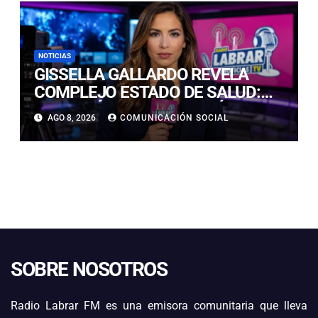
NOTICIAS
GISSELLA GALLARDO REVELA
COMPLEJO ESTADO DE SALUD:
“ME TENÍAN MAL HACE DÍAS”
AGO 8, 2026
COMUNICACIÓN SOCIAL
SOBRE NOSOTROS
Radio Labrar FM es una emisora comunitaria que lleva