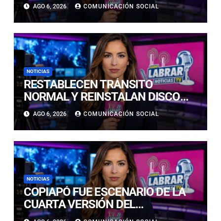
NUEVAS TECNOLOGÍAS DE
AGO 6, 2026
COMUNICACIÓN SOCIAL
ACCESO Y OPORTUNIDADES PARA
ATACAMA
NOTICIAS
RESTABLECEN TRÁNSITO
NORMAL Y REINSTALAN DISCO
“PARE” TRAS AVANCE DE OBRAS
AGO 6, 2026
COMUNICACIÓN SOCIAL
EN CALLE LUIS FLORES CON JULIO
PRADO
NOTICIAS
COPIAPÓ FUE ESCENARIO DE LA
CUARTA VERSIÓN DEL
CAMPEONATO REGIONAL DE