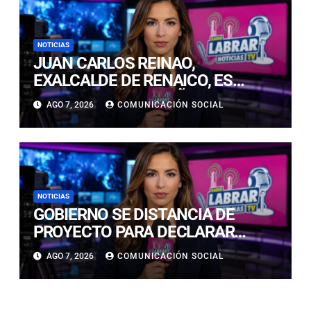
NOTICIAS
JUAN CARLOS REINAO,
EXALCALDE DE RENAICO, ES
CONDENADO A 15 AÑOS DE
AGO 7, 2026
COMUNICACIÓN SOCIAL
CÁRCEL POR DELITOS DE
CONNOTACIÓN SEXUAL
NOTICIAS
GOBIERNO SE DISTANCIA DE
PROYECTO PARA DECLARAR
FERIADO EL 17 DE SEPTIEMBRE:
AGO 7, 2026
COMUNICACIÓN SOCIAL
“NO ES NECESARIO INNOVAR”