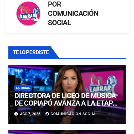
POR
COMUNICACIÓN
SOCIAL
TE LO PERDISTE
NOTICIAS
DIRECTORA DE LICEO DE MÚSICA
DE COPIAPÓ AVANZA A LA ETAPA
FINAL DEL PREMIO LED 2026 POR
AGO 7, 2026
COMUNICACIÓN SOCIAL
INNOVACIÓN EDUCATIVA