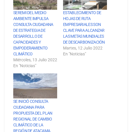
SEREMI DEL MEDIO
ESTABLECIMIENTO DE
AMBIENTE IMPULSA
HOJAS DE RUTA
CONSULTA CIUDADANA
EMPRESARIALES SON
DE ESTRATEGIA DE
CLAVE PARA ALCANZAR
DESARROLLO DE
LAS METAS MUNDIALES
CAPACIDADES Y
DE DESCARBONIZACIÓN
EMPODERAMIENTO
Martes, 12 Julio 2022
CLIMÁTICO
En "Noticias"
Miércoles, 13 Julio 2022
En "Noticias"
SE INICIÓ CONSULTA
CIUDADANA PARA
PROPUESTA DEL PLAN
REGIONAL DE CAMBIO
CLIMÁTICO DE LA
REGIÓN DE ATACAMA.