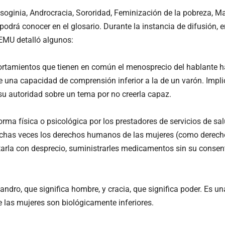
isoginia, Androcracia, Sororidad, Feminización de la pobreza, 
e podrá conocer en el glosario. Durante la instancia de difusión
DEMU detalló algunos:
tamientos que tienen en común el menosprecio del hablante ha
e una capacidad de comprensión inferior a la de un varón. Implic
su autoridad sobre un tema por no creerla capaz.
orma física o psicológica por los prestadores de servicios de sa
uchas veces los derechos humanos de las mujeres (como derecho
atarla con desprecio, suministrarles medicamentos sin su consenti
andro, que significa hombre, y cracia, que significa poder. Es 
e las mujeres son biológicamente inferiores.