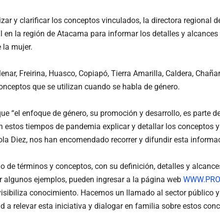
bilizar y clarificar los conceptos vinculados, la directora regi
al en la región de Atacama para informar los detalles y alcances
e la mujer.
lenar, Freirina, Huasco, Copiapó, Tierra Amarilla, Caldera, Cha
onceptos que se utilizan cuando se habla de género.
e “el enfoque de género, su promoción y desarrollo, es parte de
 estos tiempos de pandemia explicar y detallar los conceptos 
aola Diez, nos han encomendado recorrer y difundir esta informa
de términos y conceptos, con su definición, detalles y alcances
ar algunos ejemplos, pueden ingresar a la página web
WWW.PRO
isibiliza conocimiento. Hacemos un llamado al sector público 
dad a relevar esta iniciativa y dialogar en familia sobre estos