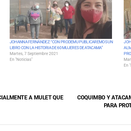
JOHANNA FERNÁNDEZ: “CON PRODEMU PUBLICAREMOS UN
JOH
LIBRO CON LA HISTORIA DE 60 MUJERES DE ATACAMA”
ALM
Martes, 7 Septiembre 2021
PRO
En "Noticias"
Mar
En "
ICIALMENTE A MULET QUE
COQUIMBO Y ATACA
PARA PRO