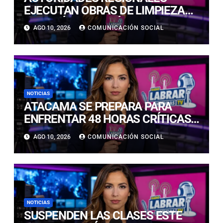
EJECUTAN OBRAS DE LIMPIEZA
EN EL RÍO COPIAPÓ ANTE LA
AGO 10, 2026
COMUNICACIÓN SOCIAL
LLEGADA DE NUEVO EVENTO
METEOROLÓGICO
NOTICIAS
ATACAMA SE PREPARA PARA
ENFRENTAR 48 HORAS CRÍTICAS
POR INTENSAS PRECIPITACIONES
AGO 10, 2026
COMUNICACIÓN SOCIAL
NOTICIAS
SUSPENDEN LAS CLASES ESTE