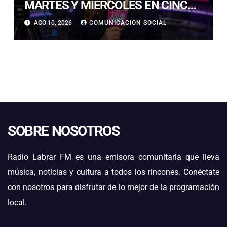
MARTES Y MIÉRCOLES EN CINCO
COMUNAS DE LAS PROVINCIAS
AGO 10, 2026
COMUNICACIÓN SOCIAL
DE COPIAPÓ Y CHAÑARAL
SOBRE NOSOTROS
Radio Labrar FM es una emisora comunitaria que lleva
música, noticias y cultura a todos los rincones. Conéctate
con nosotros para disfrutar de lo mejor de la programación
local.