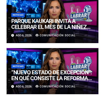
NOTICIAS
PARQUE KAUKARI INVITA A
CELEBRAR EL MES DE LA NIÑEZ
CON JORNADA RECREATIVA Y
AGO 6, 2026
COMUNICACIÓN SOCIAL
CULTURAL
NOTICIAS
“NUEVO ESTADO DE EXCEPCIÓN”:
EN QUÉ CONSISTE LA REFORMA
CONSTITUCIONAL PRESENTE EN
AGO 6, 2026
COMUNICACIÓN SOCIAL
LAS MEDIDAS QUE ANUNCIÓ EL
GOBIERNO