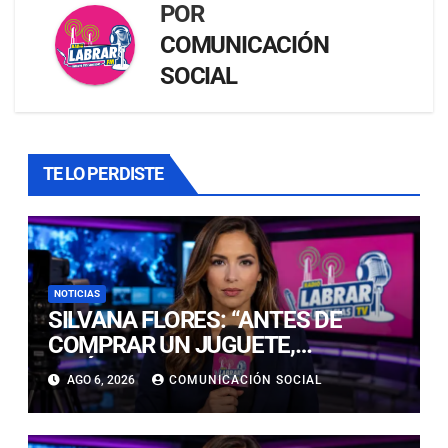
POR
COMUNICACIÓN
SOCIAL
TE LO PERDISTE
NOTICIAS
SILVANA FLORES: “ANTES DE
COMPRAR UN JUGUETE,
INFÓRMESE Y VERIFIQUE QUE
AGO 6, 2026
COMUNICACIÓN SOCIAL
CUMPLA CON LA NORMATIVA
SANITARIA VIGENTE”