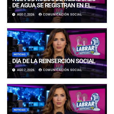
DE AGUA SE REGISTRAN EN EL
CENTRO DE COPIAPÓ
AGO 7, 2026
COMUNICACIÓN SOCIAL
NOTICIAS
DÍA DE LA REINSERCIÓN SOCIAL
AGO 7, 2026
COMUNICACIÓN SOCIAL
NOTICIAS