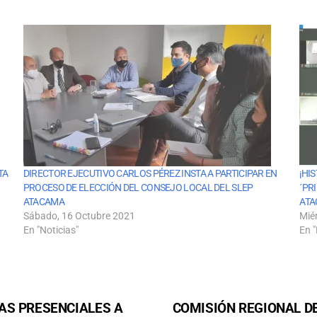
TA
DIRECTOR EJECUTIVO CARLOS PÉREZ INSTA A PARTICIPAR EN
¡HI
PROCESO DE ELECCIÓN DEL CONSEJO LOCAL DEL SLEP
´PR
ATACAMA
ATA
Sábado, 16 Octubre 2021
Mié
En "Noticias"
En "
AS PRESENCIALES A
COMISIÓN REGIONAL DE