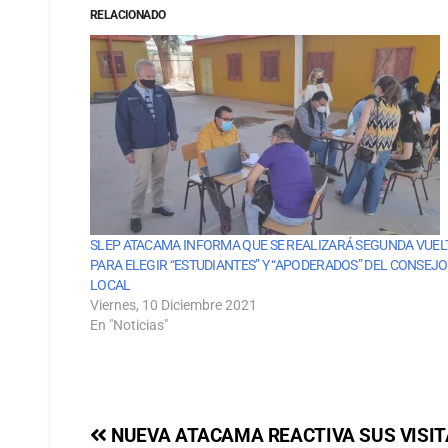
RELACIONADO
SLEP ATACAMA INFORMA QUE SE REALIZARÁ SEGUNDA VUEL
PARA ELEGIR “ESTUDIANTES” Y “APODERADOS” DEL CONSEJO
LOCAL
Viernes, 10 Diciembre 2021
En "Noticias"
NUEVA ATACAMA REACTIVA SUS VISIT