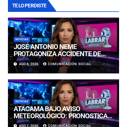
TE LO PERDISTE
NOTICIAS
JOSÉ ANTONIO NEME
PROTAGONIZA ACCIDENTE DE
TRÁNSITO EN LAS CONDES
AGO 8, 2026
COMUNICACIÓN SOCIAL
NOTICIAS
ATACAMA BAJO AVISO
METEOROLÓGICO: PRONOSTICAN
LLUVIAS E ISOTERMA CERO ALTA
AGO 7, 2026
COMUNICACIÓN SOCIAL