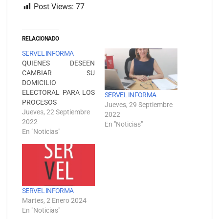
Post Views:
77
RELACIONADO
SERVEL INFORMA
QUIENES DESEEN
CAMBIAR SU
DOMICILIO
ELECTORAL PARA LOS
SERVEL INFORMA
PROCESOS
Jueves, 29 Septiembre
ELECCIONARIOS
Jueves, 22 Septiembre
2022
VENIDEROS, PODRÁN
2022
En "Noticias"
REALIZARLO DE
En "Noticias"
MANERA DIGITAL
DESDE EL 1 DE
OCTUBRE Y EN FORMA
PRESENCIAL DESDE EL
3 DEL MISMO MES. La
Ley estipula que el
SERVEL INFORMA
Registro Electoral se
Martes, 2 Enero 2024
reabre el primer día del
En "Noticias"