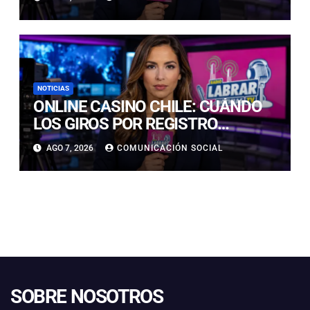
EN PRECORDILLERA Y
CORDILLERA
NOTICIAS
ONLINE CASINO CHILE: CUÁNDO
LOS GIROS POR REGISTRO
REALMENTE SIRVEN
AGO 7, 2026
COMUNICACIÓN SOCIAL
SOBRE NOSOTROS