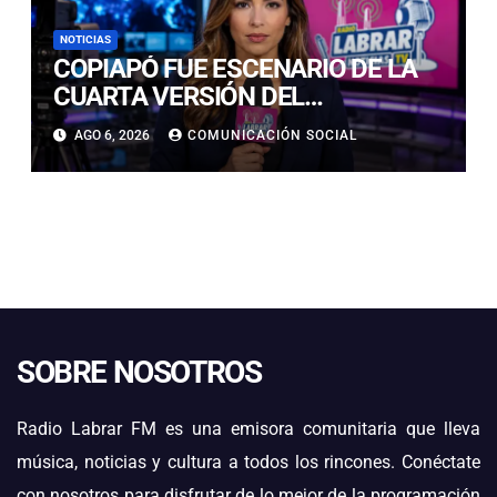
NOTICIAS
COPIAPÓ FUE ESCENARIO DE LA
CUARTA VERSIÓN DEL
CAMPEONATO REGIONAL DE
AGO 6, 2026
COMUNICACIÓN SOCIAL
BANDAS DE GUERRA
ESTUDIANTILES
SOBRE NOSOTROS
Radio Labrar FM es una emisora comunitaria que lleva
música, noticias y cultura a todos los rincones. Conéctate
con nosotros para disfrutar de lo mejor de la programación