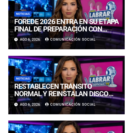
NOTICIAS
FOREDE 2026 ENTRA EN SU ETAPA
FINAL DE PREPARACIÓN CON
NUEVAS TECNOLOGÍAS DE
AGO 6, 2026
COMUNICACIÓN SOCIAL
ACCESO Y OPORTUNIDADES PARA
ATACAMA
NOTICIAS
RESTABLECEN TRÁNSITO
NORMAL Y REINSTALAN DISCO
“PARE” TRAS AVANCE DE OBRAS
AGO 6, 2026
COMUNICACIÓN SOCIAL
EN CALLE LUIS FLORES CON JULIO
PRADO