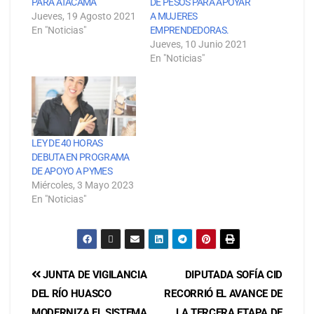
PARA ATACAMA
DE PESOS PARA APOYAR
Jueves, 19 Agosto 2021
A MUJERES
En "Noticias"
EMPRENDEDORAS.
Jueves, 10 Junio 2021
En "Noticias"
LEY DE 40 HORAS
DEBUTA EN PROGRAMA
DE APOYO A PYMES
Miércoles, 3 Mayo 2023
En "Noticias"
JUNTA DE VIGILANCIA
DIPUTADA SOFÍA CID
DEL RÍO HUASCO
RECORRIÓ EL AVANCE DE
MODERNIZA EL SISTEMA
LA TERCERA ETAPA DE