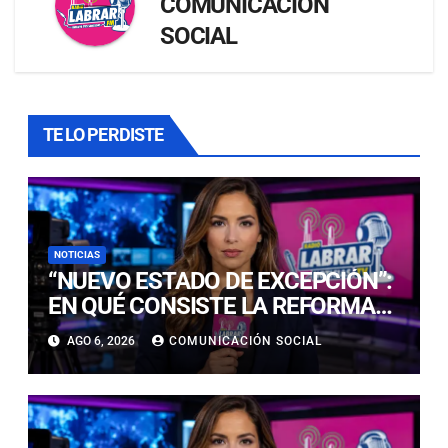
COMUNICACIÓN
SOCIAL
TE LO PERDISTE
NOTICIAS
“NUEVO ESTADO DE EXCEPCIÓN”:
EN QUÉ CONSISTE LA REFORMA
CONSTITUCIONAL PRESENTE EN
AGO 6, 2026
COMUNICACIÓN SOCIAL
LAS MEDIDAS QUE ANUNCIÓ EL
GOBIERNO