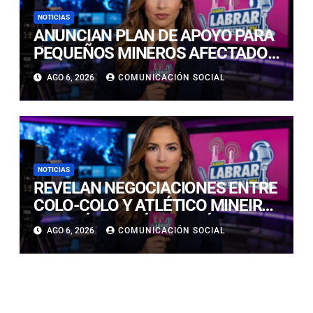
NOTICIAS
ANUNCIAN PLAN DE APOYO PARA
PEQUEÑOS MINEROS AFECTADOS
POR EL TEMPORAL EN ATACAMA
AGO 6, 2026
COMUNICACIÓN SOCIAL
NOTICIAS
REVELAN NEGOCIACIONES ENTRE
COLO-COLO Y ATLÉTICO MINEIRO
POR IVÁN ROMÁN: “ESTÁN EN
AGO 6, 2026
COMUNICACIÓN SOCIAL
MARCHA”