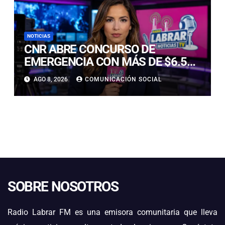
NOTICIAS
CNR ABRE CONCURSO DE
EMERGENCIA CON MÁS DE $6.500
MILLONES PARA REHABILITAR
AGO 8, 2026
COMUNICACIÓN SOCIAL
OBRAS DE RIEGO AFECTADAS POR
LOS TEMPORALES
SOBRE NOSOTROS
Radio Labrar FM es una emisora comunitaria que lleva