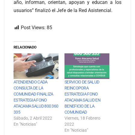
año, informan, orientan, apoyan y educan a los
usuarios” finalizó el Jefe de la Red Asistencial.
Post Views:
85
RELACIONADO
ATENDIENDO CADA
SERVICIO DE SALUD
CONSULTA DE LA
REINCOPORA
COMUNIDAD FINALIZA
ESTRATEGIA FONO
ESTRATEGIA FONO
ATACAMA SALUD EN
ATACAMA SALUD 800 360
BENEFICIO DE LA
335
COMUNIDAD
Sábado, 2 Abril 2022
Viernes, 18 Febrero
En "Noticias"
2022
En "Noticias"