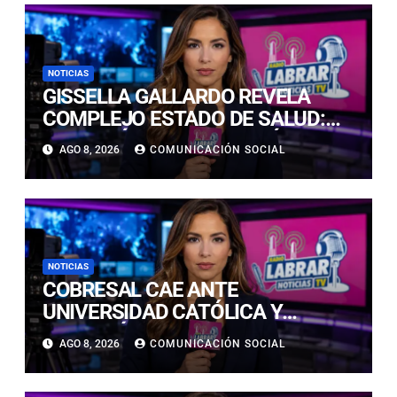
NOTICIAS
GISSELLA GALLARDO REVELA
COMPLEJO ESTADO DE SALUD:
“ME TENÍAN MAL HACE DÍAS”
AGO 8, 2026
COMUNICACIÓN SOCIAL
NOTICIAS
COBRESAL CAE ANTE
UNIVERSIDAD CATÓLICA Y
CONTINÚA COMPLICADO EN LA
AGO 8, 2026
COMUNICACIÓN SOCIAL
PARTE BAJA DE LA TABLA