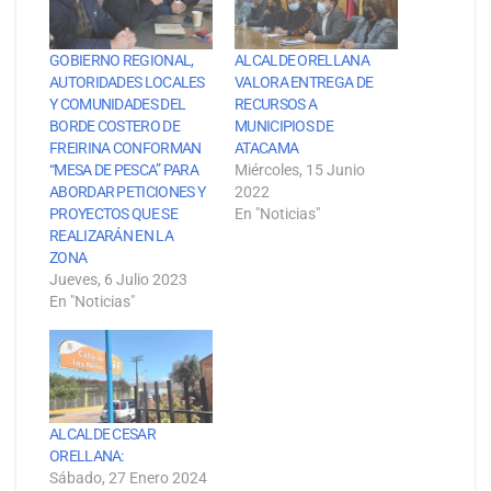
GOBIERNO REGIONAL,
ALCALDE ORELLANA
AUTORIDADES LOCALES
VALORA ENTREGA DE
Y COMUNIDADES DEL
RECURSOS A
BORDE COSTERO DE
MUNICIPIOS DE
FREIRINA CONFORMAN
ATACAMA
“MESA DE PESCA” PARA
Miércoles, 15 Junio
ABORDAR PETICIONES Y
2022
PROYECTOS QUE SE
En "Noticias"
REALIZARÁN EN LA
ZONA
Jueves, 6 Julio 2023
En "Noticias"
ALCALDE CESAR
ORELLANA:
Sábado, 27 Enero 2024