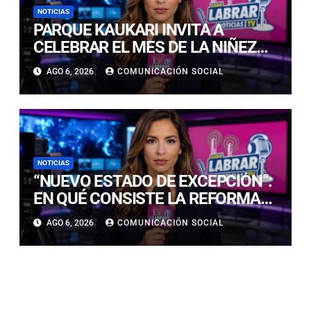
NOTICIAS
PARQUE KAUKARI INVITA A
CELEBRAR EL MES DE LA NIÑEZ
CON JORNADA RECREATIVA Y
AGO 6, 2026
COMUNICACIÓN SOCIAL
CULTURAL
NOTICIAS
“NUEVO ESTADO DE EXCEPCIÓN”:
EN QUÉ CONSISTE LA REFORMA
CONSTITUCIONAL PRESENTE EN
AGO 6, 2026
COMUNICACIÓN SOCIAL
LAS MEDIDAS QUE ANUNCIÓ EL
GOBIERNO