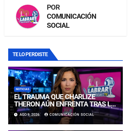
POR
COMUNICACIÓN
SOCIAL
TE LO PERDISTE
NOTICIAS
EL TRAUMA QUE CHARLIZE
THERON AÚN ENFRENTA TRAS LA
NOCHE EN QUE SU MADRE MATÓ
AGO 9, 2026
COMUNICACIÓN SOCIAL
A SU PADRE