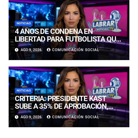
NOTICIAS
4 AÑOS DE CONDENA EN
LIBERTAD PARA FUTBOLISTA QUE
CONDUJO EBRIO Y CAUSÓ
AGO 9, 2026
COMUNICACIÓN SOCIAL
MUERTE DE ISABELLA BELMAR
NOTICIAS
CRITERIA: PRESIDENTE KAST
SUBE A 35% DE APROBACIÓN,
PERO AUMENTA PERCEPCIÓN DE
AGO 9, 2026
COMUNICACIÓN SOCIAL
QUE CHILE RETROCEDE