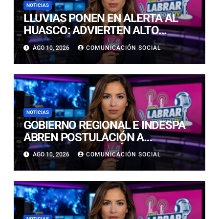
NOTICIAS
LLUVIAS PONEN EN ALERTA AL
HUASCO: ADVIERTEN ALTO
RIESGO DE ALUVIONES Y
AGO 10, 2026
COMUNICACIÓN SOCIAL
DERRUMBES
NOTICIAS
GOBIERNO REGIONAL E INDESPA
ABREN POSTULACIÓN A
CONCURSO POR MÁS DE $385
AGO 10, 2026
COMUNICACIÓN SOCIAL
MILLONES PARA FORTALECER LA
PESCA ARTESANAL
NOTICIAS