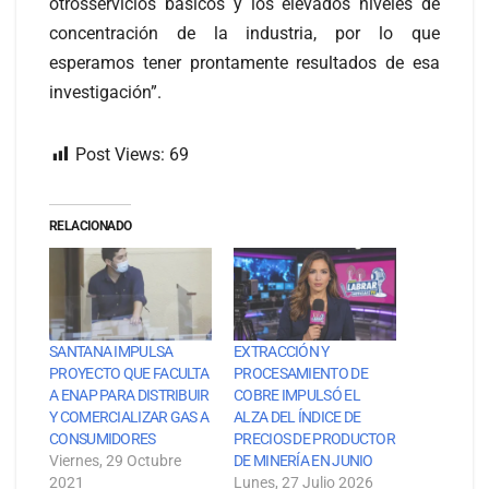
otrosservicios básicos y los elevados niveles de
concentración de la industria, por lo que
esperamos tener prontamente resultados de esa
investigación”.
Post Views:
69
RELACIONADO
SANTANA IMPULSA
EXTRACCIÓN Y
PROYECTO QUE FACULTA
PROCESAMIENTO DE
A ENAP PARA DISTRIBUIR
COBRE IMPULSÓ EL
Y COMERCIALIZAR GAS A
ALZA DEL ÍNDICE DE
CONSUMIDORES
PRECIOS DE PRODUCTOR
Viernes, 29 Octubre
DE MINERÍA EN JUNIO
2021
Lunes, 27 Julio 2026